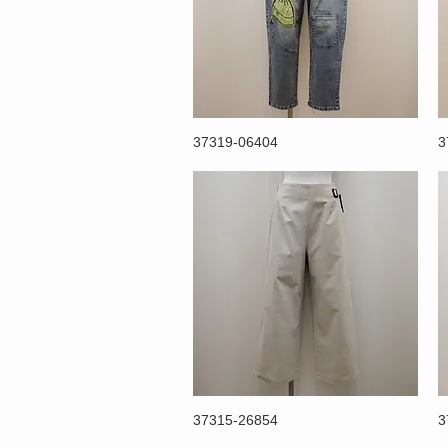
37319-06404
3
37315-26854
3