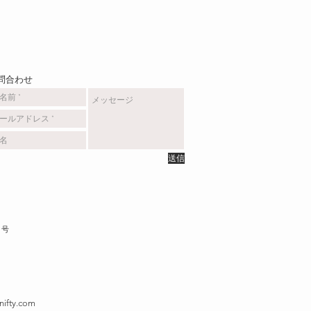
お問合わせ
送信
５号
@nifty.com