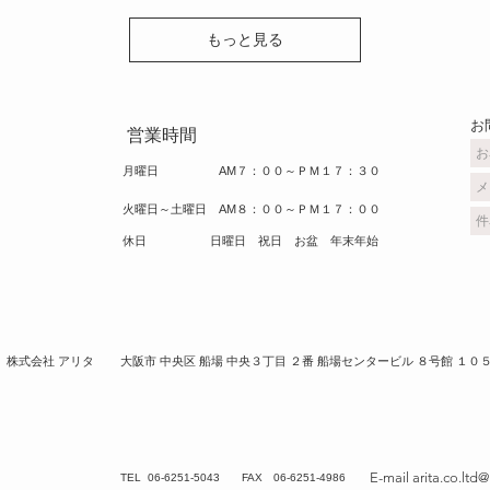
もっと見る
​
​ 営業時間
​月曜日 AM７：００～ＰＭ１７：３０
火曜日～土曜日 AM８：００～ＰＭ１７：００
​休日 日曜日 祝日 お盆 年末年始
​株式会社 アリタ
​大阪市 中央区 船場 中央３丁目 ２番 船場センタービル ８号館 １０
E-mail
arita.co.ltd
​TEL 06-6251-5043 FAX 06-6251-4986