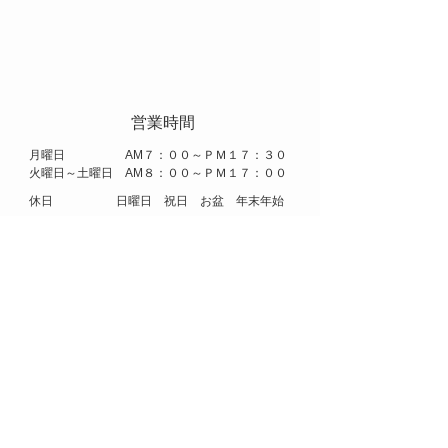
​ 営業時間
​月曜日 AM７：００～ＰＭ１７：３０
火曜日～土曜日 AM８：００～ＰＭ１７：００
​休日 日曜日 祝日 お盆 年末年始
​株式会社 アリタ
​大阪市 中央区 船場 中央３丁目 ２番 船場センタービル
８号館 １０５号
E-mail
arita.co.ltd@nifty.com
​TEL
06-6251-5043
FAX
06-6251-4986