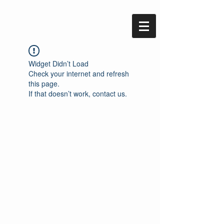
Widget Didn’t Load
Check your internet and refresh
this page.
If that doesn’t work, contact us.