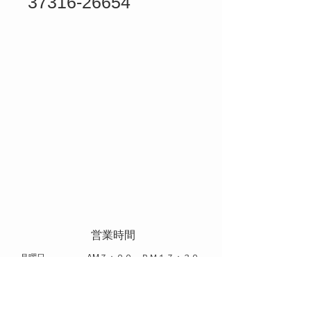
37316-26654
​ 営業時間
​月曜日 AM７：００～ＰＭ１７：３０
火曜日～土曜日 AM８：００～ＰＭ１７：００
​休日 日曜日 祝日 お盆 年末年始