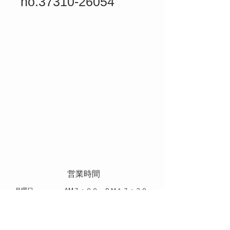
no.37310-26054
​ 営業時間
​月曜日 AM７：００～ＰＭ１７：３０
火曜日～土曜日 AM８：００～ＰＭ１７：００
​休日 日曜日 祝日 お盆 年末年始