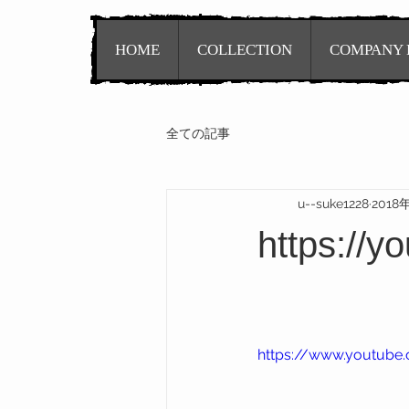
HOME
COLLECTION
COMPANY 
全ての記事
u--suke1228
2018
https://y
https://www.youtube