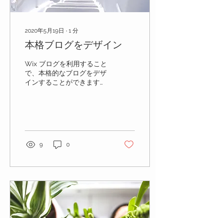
2020年5月19日
∙
1
分
本格ブログをデザイン
Wix ブログを利用すること
で、本格的なブログをデザ
インすることができます。
様々な機能がつまったブロ
グをお試しください。 8つ
の本格レイアウトから自由
に選択 Wix ブログでは8つ
のレイアウトから自由に選
択していただけます。レイ
9
0
アウト「タイル」を利用す
ることで、訪問者が興味...