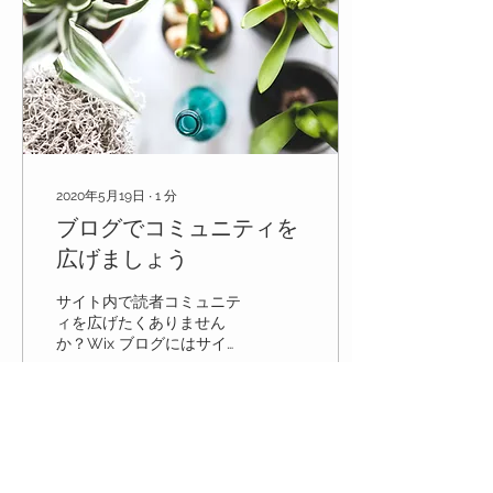
2020年5月19日
∙
1
分
ブログでコミュニティを
広げましょう
サイト内で読者コミュニテ
ィを広げたくありません
か？Wix ブログにはサイト
会員機能が自動的について
おり、ブログの読者はあな
たのサイトに会員登録する
ことができます。 サイト会
員ができることは？ サイト
7
0
会員はお互いにフォローし
合うことができ、またコメ