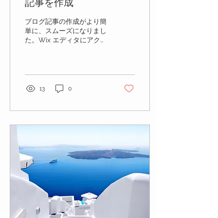
記事を作成
ブログ記事の作成がより簡
単に、スムーズになりまし
た。Wix エディタにアクセ
スすることなく、デスクト
ップやスマホから公開サイ
トにアクセスすることで記
事を作成して公開すること
ができます デスクトップか
13
0
ら記事を作成するには まず
は Wix...