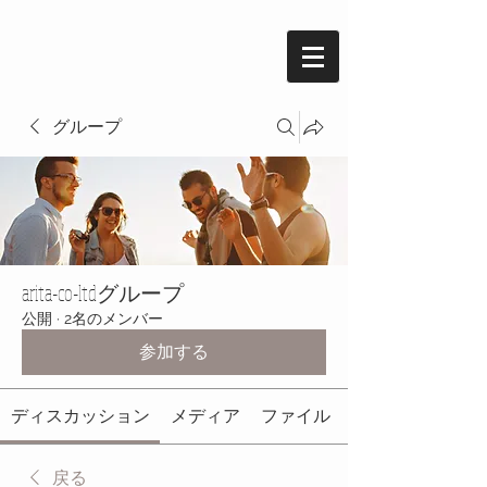
グループ
arita-co-ltdグループ
公開
·
2名のメンバー
参加する
ディスカッション
メディア
ファイル
戻る