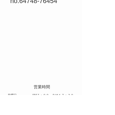
no.64748-76454
​ 営業時間
​月曜日 AM７：００～ＰＭ１７：３０
火曜日～土曜日 AM８：００～ＰＭ１７：００
​休日 日曜日 祝日 お盆 年末年始