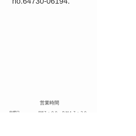
no.64730-06194.
​ 営業時間
​月曜日 AM７：００～ＰＭ１７：３０
火曜日～土曜日 AM８：００～ＰＭ１７：００
​休日 日曜日 祝日 お盆 年末年始