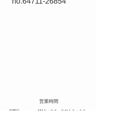
no.64711-26854
​ 営業時間
​月曜日 AM７：００～ＰＭ１７：３０
火曜日～土曜日 AM８：００～ＰＭ１７：００
​休日 日曜日 祝日 お盆 年末年始