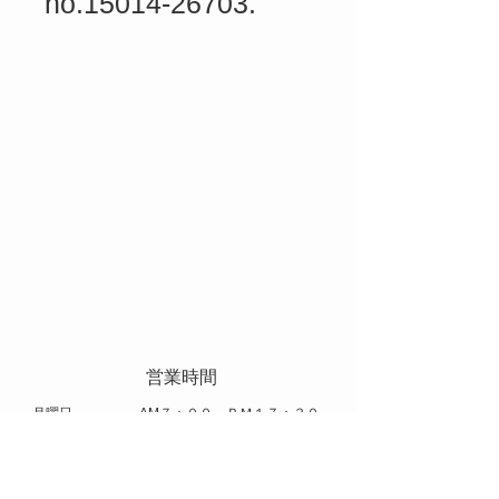
no.15014-26703.
​ 営業時間
​月曜日 AM７：００～ＰＭ１７：３０
火曜日～土曜日 AM８：００～ＰＭ１７：００
​休日 日曜日 祝日 お盆 年末年始