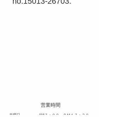
no.15013-26703.
​ 営業時間
​月曜日 AM７：００～ＰＭ１７：３０
火曜日～土曜日 AM８：００～ＰＭ１７：００
​休日 日曜日 祝日 お盆 年末年始