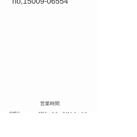
no,15009-06554
​ 営業時間
​月曜日 AM７：００～ＰＭ１７：３０
火曜日～土曜日 AM８：００～ＰＭ１７：００
​休日 日曜日 祝日 お盆 年末年始