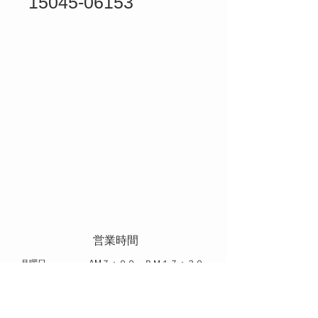
15045-06153
​ 営業時間
​月曜日 AM７：００～ＰＭ１７：３０
火曜日～土曜日 AM８：００～ＰＭ１７：００
​休日 日曜日 祝日 お盆 年末年始