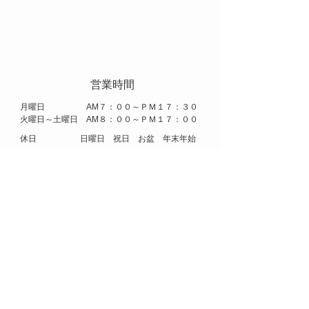
​ 営業時間
​月曜日 AM７：００～ＰＭ１７：３０
火曜日～土曜日 AM８：００～ＰＭ１７：００
​休日 日曜日 祝日 お盆 年末年始
​株式会社 アリタ
​大阪市 中央区 船場 中央３丁目 ２番 船場センタービル
８号館 １０５号
E-mail
arita.co.ltd@nifty.com
​TEL
06-6251-5043
FAX
06-6251-4986