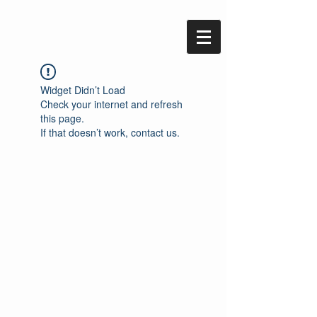
Widget Didn’t Load
Check your internet and refresh
this page.
If that doesn’t work, contact us.